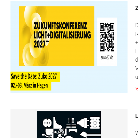
Z
D
R
+
d
V
u
L
W